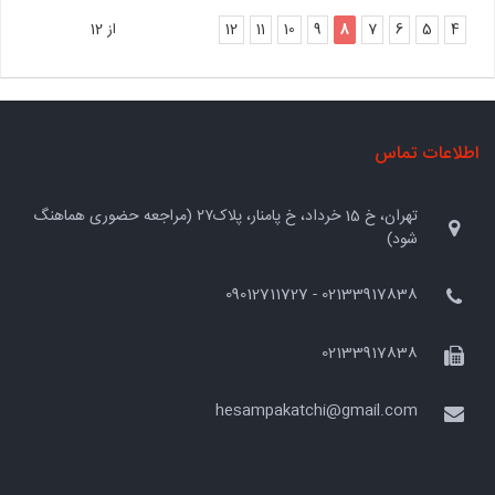
4
5
6
7
8
9
10
11
12
از 12
اطلاعات تماس
تهران، خ 15 خرداد، خ پامنار، پلاک۲۷ (مراجعه حضوری هماهنگ
شود)
02133917838 - 09012711727
02133917838
hesampakatchi@gmail.com