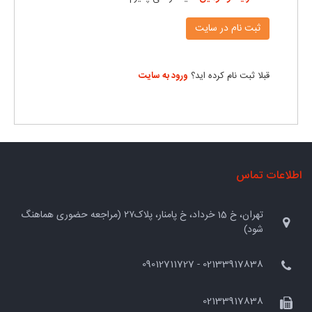
قبلا ثبت نام کرده اید؟
ورود به سایت
اطلاعات تماس
تهران، خ 15 خرداد، خ پامنار، پلاک۲۷ (مراجعه حضوری هماهنگ
شود)
02133917838 - 09012711727
02133917838