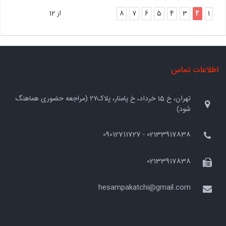
1
2
3
4
5
6
7
8
از 12
اطلاعات تماس
تهران، خ 15 خرداد، خ پامنار، پلاک۲۷ (مراجعه حضوری هماهنگ
شود)
02133917838 - 09012711727
02133917838
hesampakatchi@gmail.com