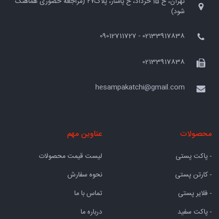
تهران، خ 15 خرداد، خ پامنار، پلاک۲۷ (مراجعه حضوری هماهنگ
شود)
02133917838 - 09012711727
02133917838
hesampakatchi@gmail.com
محصولات
عناوین مهم
- پاکت پستی
لیست قیمت محصولات
- کارتن پستی
نحوه سفارش
- فلایر پستی
تماس با ما
- پاکت سفید
درباره ما