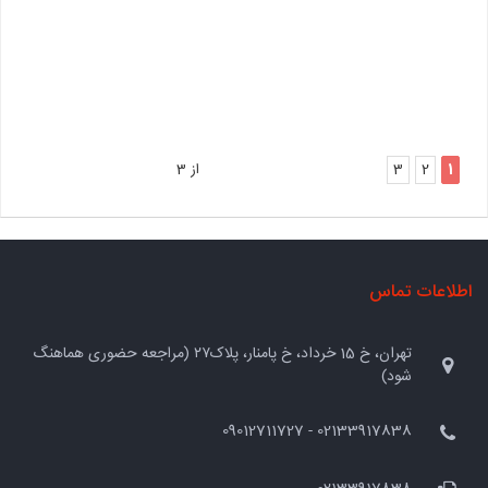
1
2
3
از 3
اطلاعات تماس
تهران، خ 15 خرداد، خ پامنار، پلاک۲۷ (مراجعه حضوری هماهنگ
شود)
02133917838 - 09012711727