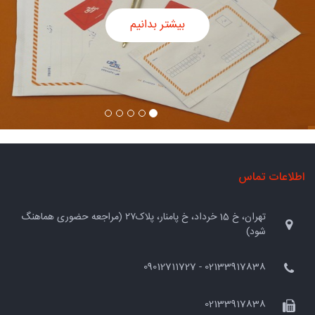
بیشتر بدانیم
اطلاعات تماس
تهران، خ 15 خرداد، خ پامنار، پلاک۲۷ (مراجعه حضوری هماهنگ
شود)
02133917838 - 09012711727
02133917838