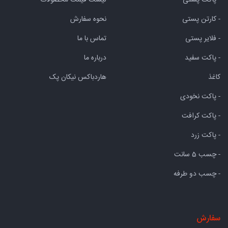
- پاکت پستی
لیست قیمت محصولات
- کارتن پستی
نحوه سفارش
- فلایر پستی
تماس با ما
- پاکت سفید
درباره ما
کاغذ
هاردباکس نیکان پک
- پاکت نخودی
- پاکت کرافت
- پاکت زرد
- چسب 5 سانت
- چسب دو طرفه
سفارش