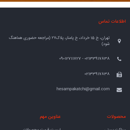
اطلاعات تماس
تهران، خ 15 خرداد، خ پامنار، پلاک۲۷ (مراجعه حضوری هماهنگ
شود)
02133917838 - 09012711727
02133917838
hesampakatchi@gmail.com
محصولات
عناوین مهم