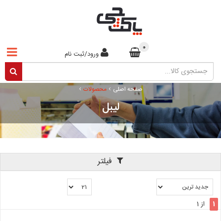
0
ورود/ثبت نام
›
›
صفحه اصلی
محصولات
لیبل
فیلتر
1
از 1