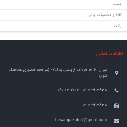
چسب
کاغذ و محصولات جانبی
پاکت
اطلاعات تماس
تهران، خ 15 خرداد، خ پامنار، پلاک۲۷ (مراجعه حضوری هماهنگ
شود)
02133917838 - 09012711727
02133917838
hesampakatchi@gmail.com