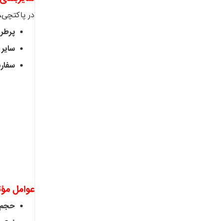
در پاکتچی،
پرطرف
سایر 
سفار
عوامل مؤث
حجم و