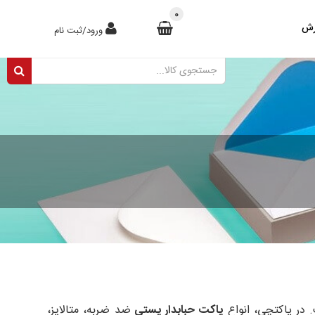
0
رش
ورود/ثبت نام
 در پاکتچی، انواع
پاکت حبابدار پستی
ضد ضربه، متالایز،