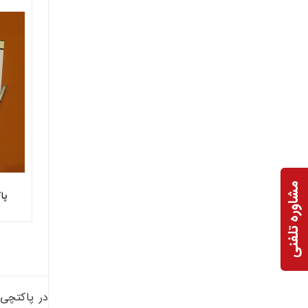
مشاوره تلفنی
پا
در پاکتچی،