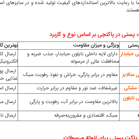
هستند.
 پستی در پاکتچی بر اساس نوع و کاربرد
پستی
ویژگی و میزان مقاومت
بهترین کار
 حبابدار
دارای لایه داخلی نایلون حبابدار، جذب ضربه و
ارسال کال
محافظت عالی از مرسوله
الکترونی
ارسال پو
متالایز
مقاوم در برابر پارگی، خراش و نفوذ رطوبت سبک
غذایی خ
ه مشکی
غیرشفاف، ضد نور و مقاوم در برابر حرارت
ارسال اس
 نایلون
بالاترین مقاومت در برابر آب، رطوبت و پارگی
ارسال مر
سبک، اقتصادی و مقرون‌به‌صرفه
ارسال نا
پاکت پستی برای انواع مرسولات