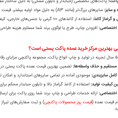
اکت:
پاکت‌های تخصصی (حبابدار و نایلون مشکی) به دلیل ساختار مقاو
 و سایز:
سایزهای بزرگ‌تر (مانند A3) به دلیل مواد اولیه بیشتر، قیمت بالاتری دارند.
 گراماژ کاغذ:
استفاده از کاغذهای ۱۰۰ گرمی یا جنس‌های خارجی، کیفیت و قیمت را افزایش می‌دهد.
اختصاصی:
افزودن چاپ، طرح یا لوگوی برند شما مستلزم هزینه طرا
ی بهترین مرکز خرید عمده پاکت پستی است؟
 مستقیم و حذف واسطه‌ها:
تضمین بهترین قیمت عمده پاکت پستی در س
کامل سایزبندی:
موجودی آماده در تمامی سایزهای استاندارد و امکان تو
 کیفیت تولید:
استفاده از کاغذ گراماژ بالا و نایلون حبابدار محکم بر
اختصاصی:
ارائه خدمات طراحی و چاپ برند شما روی پاکت برای ارسال
ام قیمت عمده (
قیمت روز محصولات پاکتچی
) و ثبت سفارش‌های تیراژ با
د.