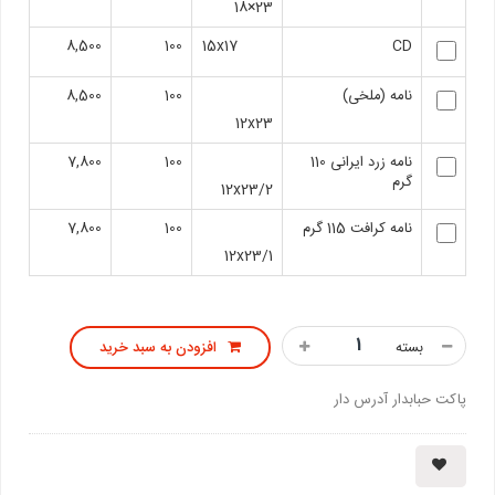
23×18
8,500
100
15x17
CD
نامه (ملخی)
100
8,500
12x23
نامه زرد ایرانی 110
100
7,800
گرم
12x23/2
نامه کرافت 115 گرم
100
7,800
12x23/1
بسته
افزودن به سبد خرید
پاکت حبابدار آدرس دار