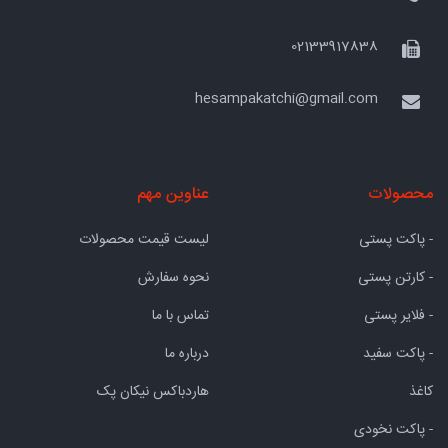
02133917838
hesampakatchi@gmail.com
محصولات
عناوین مهم
- پاکت پستی
لیست قیمت محصولات
- کارتن پستی
نحوه سفارش
- فلایر پستی
تماس با ما
- پاکت سفید
درباره ما
کاغذ
هاردباکس نیکان پک
- پاکت نخودی