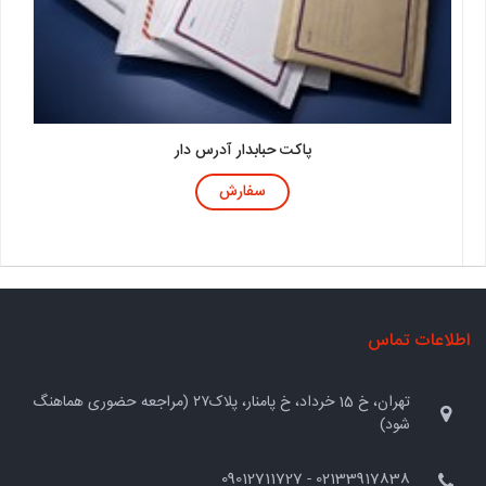
پاکت حبابدار آدرس دار
سفارش
اطلاعات تماس
تهران، خ 15 خرداد، خ پامنار، پلاک۲۷ (مراجعه حضوری هماهنگ
شود)
02133917838 - 09012711727