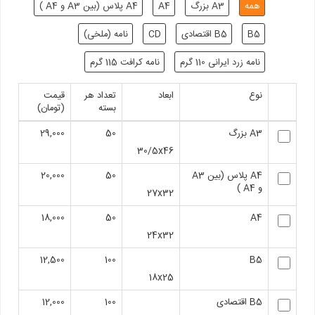
همه
A3 بزرگ
A4
A4 پلاس (بین A3 و A4 )
B5
B5 اقتصادی
CD
نامه (ملخی)
نامه زرد ایرانی 110 گرم
نامه کرافت 115 گرم
نوع
ابعاد
تعداد هر
قیمت
بسته
(تومان)
A3 بزرگ
50
29,000
30/5x46
A4 پلاس (بین A3
50
20,000
و A4 )
27x32
18,000
50
A4
24x32
12,500
100
B5
18x25
B5 اقتصادی
100
12,000