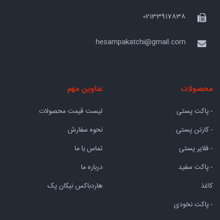
02133917838
hesampakatchi@gmail.com
محصولات
عناوین مهم
- پاکت پستی
لیست قیمت محصولات
- کارتن پستی
نحوه سفارش
- فلایر پستی
تماس با ما
- پاکت سفید
درباره ما
کاغذ
هاردباکس نیکان پک
- پاکت نخودی