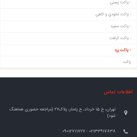
- پاکت پستی
- پاکت نخودی و کاهی
- پاکت سفید
- پاکت کرافت
- پاکت زرد
پاکت
اطلاعات تماس
تهران، خ 15 خرداد، خ پامنار، پلاک۲۷ (مراجعه حضوری هماهنگ
شود)
02133917838 - 09012711727