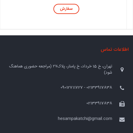
سفارش
اطلاعات تماس
تهران، خ 15 خرداد، خ پامنار، پلاک۲۷ (مراجعه حضوری هماهنگ
شود)
02133917838 - 09012711727
02133917838
hesampakatchi@gmail.com