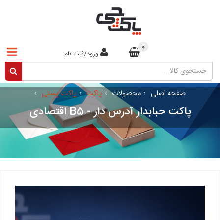
0
ورود/ثبت نام
صفحه اصلی
›
محصولات
›
پاکت
›
پاکت پستی
›
پاکت حبابدار آدرس دار - B5 اقتصادی