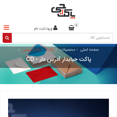
0
ورود/ثبت نام
صفحه اصلی
›
محصولات
›
پاکت
›
پاکت پستی
›
پاکت حبابدار آدرس دار - CD