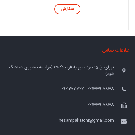
سفارش
اطلاعات تماس
تهران، خ 15 خرداد، خ پامنار، پلاک۲۷ (مراجعه حضوری هماهنگ
شود)
02133917838 - 09012711727
02133917838
hesampakatchi@gmail.com