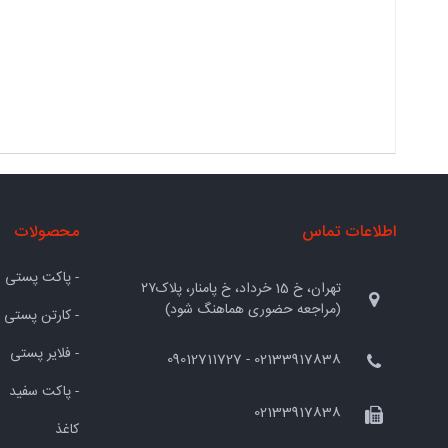
اطلاعات تماس
محصولات
- پاکت پستی
تهران، خ 15 خرداد، خ پامنار، پلاک۲۷
(مراجعه حضوری هماهنگ شود)
- کارتن پستی
- فلایر پستی
02133917838 - 09012711727
- پاکت سفید
02133917838
کاغذ