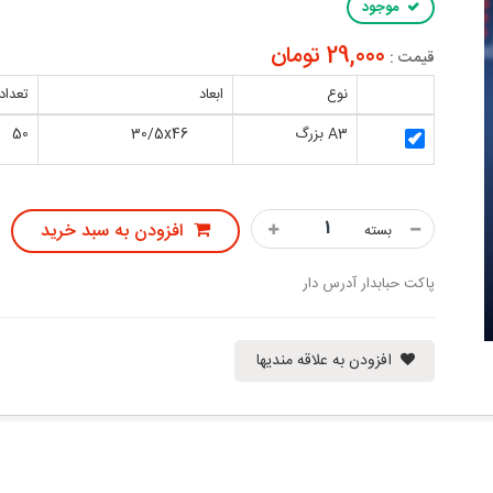
موجود
29,000 تومان
قیمت :
نوع
ابعاد
تعداد
A3 بزرگ
30/5x46
50
افزودن به سبد خرید
بسته
پاکت حبابدار آدرس دار
افزودن به علاقه مندیها