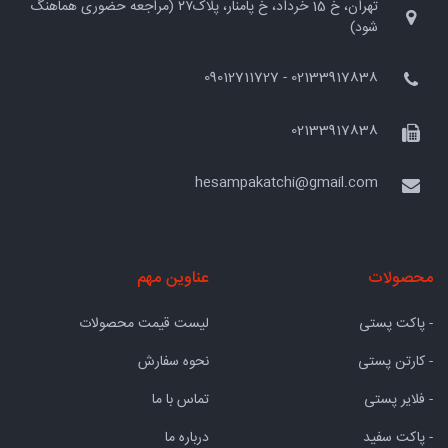
تهران، خ 15 خرداد، خ پامنار، پلاک۲۷ (مراجعه حضوری هماهنگ
شود)
02133917838 - 09012711727
02133917838
hesampakatchi@gmail.com
محصولات
عناوین مهم
- پاکت پستی
لیست قیمت محصولات
- کارتن پستی
نحوه سفارش
- فلایر پستی
تماس با ما
- پاکت سفید
درباره ما