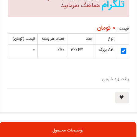
تلگرام
هماهنگ بفرمایید
0 تومان
قیمت :
نوع
ابعاد
تعداد هر بسته
قیمت (تومان)
A3 بزرگ
32x43
250
0
پاکت زرد خارجی
توضیحات محصول