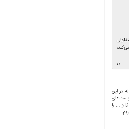
فاوتی
ی‌کند،
“
ه در این
 پست‌های
بین‌المللی این کار را انجام دهند. این پست‌ها انواع مختلفی دارند و با توجه به انتخاب متقاضی، سرویس‌های DTD، ATD، DTA و ... را
زیم.