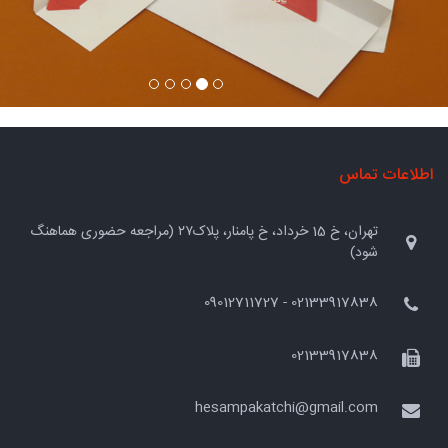
اطلاعات تماس
تهران، خ 15 خرداد، خ پامنار، پلاک۲۷ (مراجعه حضوری هماهنگ
شود)
02133917838 - 09012711727
02133917838
hesampakatchi@gmail.com