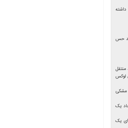
 داشته
ند حس
 منتقل
س لوکس
ا مشکی
اد یک
ای یک