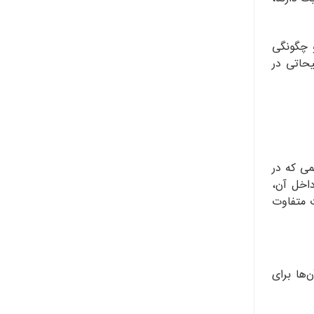
 چگونگی
یحاتی در
می که در
داخل آن،
ت متفاوت
ها برای