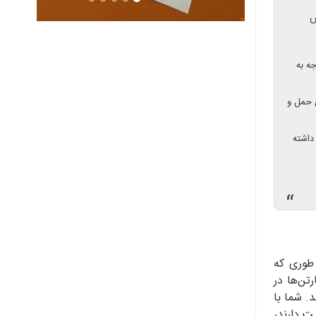
ش
ه به
ن حمل و
داشته
“
 طوری که
تن‌ها در
. شما با
ت دارند،