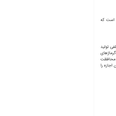
ر است که
فی تولید
رماژ‌های
د محافظت
اجازه را