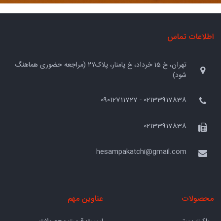
اطلاعات تماس
تهران، خ 15 خرداد، خ پامنار، پلاک۲۷ (مراجعه حضوری هماهنگ
شود)
02133917838 - 09012711727
02133917838
hesampakatchi@gmail.com
محصولات
عناوین مهم
- پاکت پستی
لیست قیمت محصولات