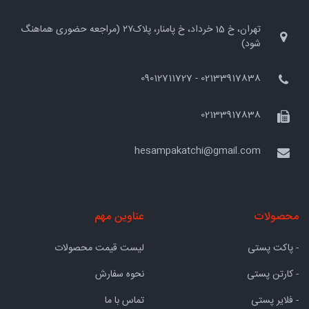
تهران، خ 15 خرداد، خ پامنار، پلاک۲۷ (مراجعه حضوری هماهنگ
شود)
02133917838 - 09012711727
02133917838
hesampakatchi@gmail.com
محصولات
عناوین مهم
- پاکت پستی
لیست قیمت محصولات
- کارتن پستی
نحوه سفارش
- فلایر پستی
تماس با ما