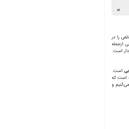
“
فی را در
ی ازجمله
دار است.
چی
است.
ته است که
ی‌کنیم و