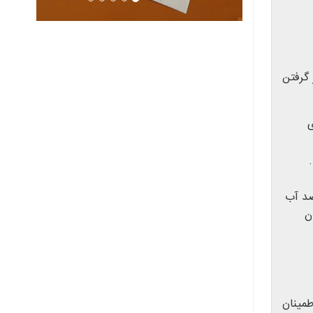
 گرفتن
ی
ضد آب
ن
طمینان