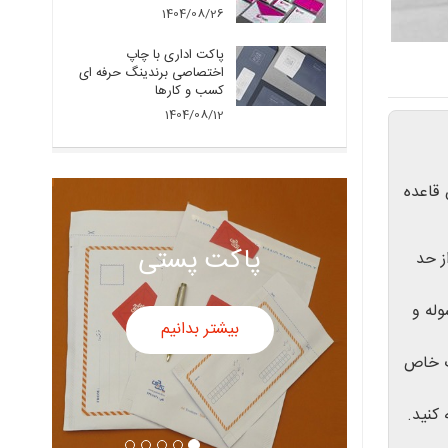
1404/08/26
پاکت اداری با چاپ
اختصاصی برندینگ حرفه ای
کسب و کارها
1404/08/12
 قاعده
پاکت سفید
ز حد
له و
بیشتر بدانیم
ات خاص
کنید.