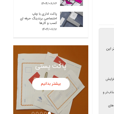
1404/08/26
پاکت اداری با چاپ
اختصاصی برندینگ حرفه ای
کسب و کارها
1404/08/12
ر این
پاکت پستی
فزایش
بیشتر بدانیم
اب‌تر و
های