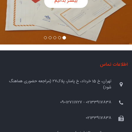
بیشتر بدانیم
اطلاعات تماس
تهران، خ 15 خرداد، خ پامنار، پلاک۲۷ (مراجعه حضوری هماهنگ
شود)
02133917838 - 09012711727
02133917838