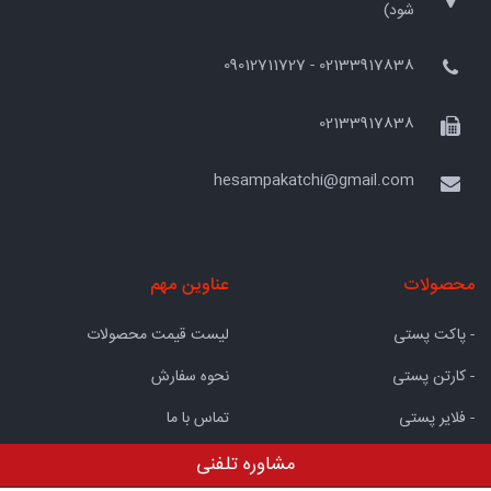
شود)
02133917838 - 09012711727
02133917838
hesampakatchi@gmail.com
محصولات
عناوین مهم
- پاکت پستی
لیست قیمت محصولات
- کارتن پستی
نحوه سفارش
- فلایر پستی
تماس با ما
- پاکت سفید
درباره ما
مشاوره تلفنی