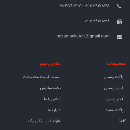
02133917838 - 09012711727
02133917838
hesampakatchi@gmail.com
محصولات
عناوین مهم
- پاکت پستی
لیست قیمت محصولات
- کارتن پستی
نحوه سفارش
- فلایر پستی
تماس با ما
- پاکت سفید
درباره ما
کاغذ
هاردباکس نیکان پک