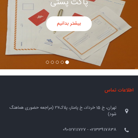
پاکت سفید
بیشتر بدانیم
اطلاعات تماس
تهران، خ 15 خرداد، خ پامنار، پلاک۲۷ (مراجعه حضوری هماهنگ
شود)
02133917838 - 09012711727