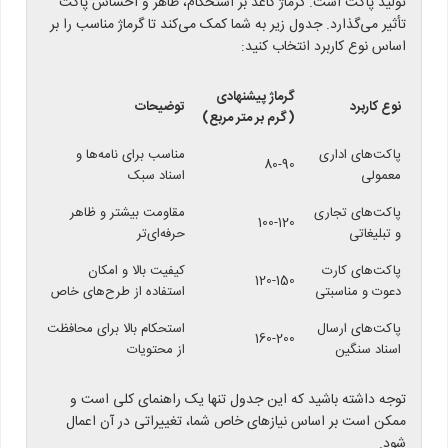
تولید پاکت است. گرماژ کاغذ بر استحکام، ظاهر و احساس پاکت
تأثیر می‌گذارد. جدول زیر به شما کمک می‌کند تا گرماژ مناسب را بر
اساس نوع کاربرد انتخاب کنید:
گرماژ پیشنهادی
نوع کاربرد
توضیحات
(گرم بر متر مربع)
پاکت‌های اداری
مناسب برای نامه‌ها و
80-90
معمولی
اسناد سبک
پاکت‌های تجاری
مقاومت بیشتر و ظاهر
100-120
و تبلیغاتی
حرفه‌ای‌تر
پاکت‌های کارت
کیفیت بالا و امکان
120-150
دعوت و مناسبتی
استفاده از طرح‌های خاص
پاکت‌های ارسال
استحکام بالا برای محافظت
160-200
اسناد سنگین
از محتویات
توجه داشته باشید که این جدول تنها یک راهنمای کلی است و
ممکن است بر اساس نیازهای خاص شما، تغییراتی در آن اعمال
شود.