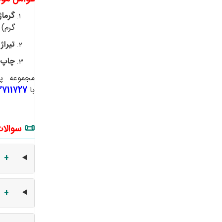
گرماژ
گرم) 
تیراژ
چاپ 
مجموعه پا
با
2711727
📜
سوالات 
+
+