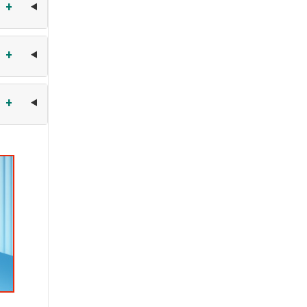
+
+
+