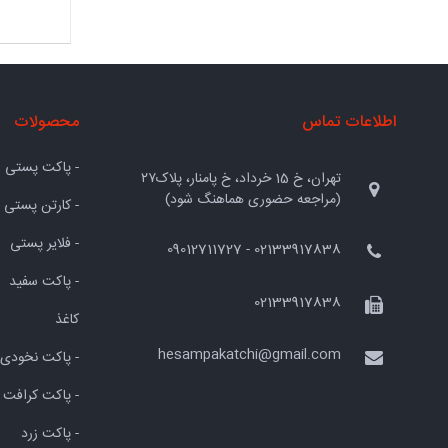
اطلاعات تماس
محصولات
- پاکت پستی
تهران، خ 15 خرداد، خ پامنار، پلاک۲۷
(مراجعه حضوری هماهنگ شود)
- کارتن پستی
- فلایر پستی
02133917838 - 09012711727
- پاکت سفید
02133917838
کاغذ
hesampakatchi@gmail.com
- پاکت نخودی
- پاکت کرافت
- پاکت زرد