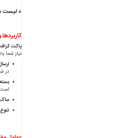
» لیست 
کاربردها 
پاکت کراف
نیاز شما با
ارسال
در شر
بسته
است 
ساک‌ه
تنوع 
عوامل مؤث