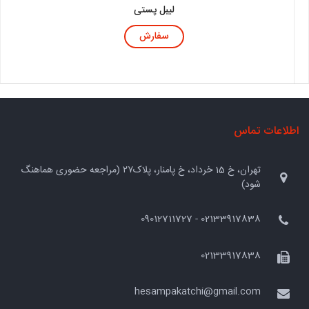
لیبل پستی
سفارش
اطلاعات تماس
تهران، خ 15 خرداد، خ پامنار، پلاک۲۷ (مراجعه حضوری هماهنگ
شود)
02133917838 - 09012711727
02133917838
hesampakatchi@gmail.com