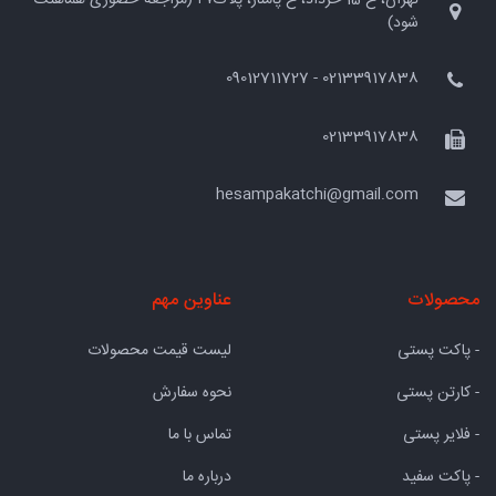
شود)
02133917838 - 09012711727
02133917838
hesampakatchi@gmail.com
محصولات
عناوین مهم
- پاکت پستی
لیست قیمت محصولات
- کارتن پستی
نحوه سفارش
- فلایر پستی
تماس با ما
- پاکت سفید
درباره ما