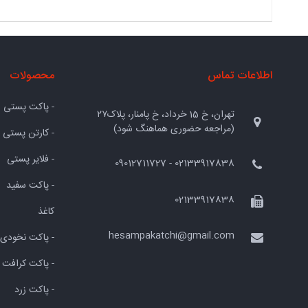
اطلاعات تماس
محصولات
- پاکت پستی
تهران، خ 15 خرداد، خ پامنار، پلاک۲۷
(مراجعه حضوری هماهنگ شود)
- کارتن پستی
- فلایر پستی
02133917838 - 09012711727
- پاکت سفید
02133917838
کاغذ
hesampakatchi@gmail.com
- پاکت نخودی
- پاکت کرافت
- پاکت زرد