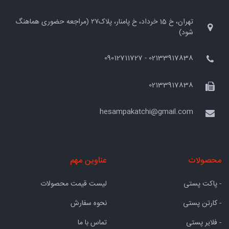
تهران، خ 15 خرداد، خ پامنار، پلاک۲۷ (مراجعه حضوری هماهنگ
شود)
02133917838 - 09012711727
02133917838
hesampakatchi@gmail.com
محصولات
عناوین مهم
- پاکت پستی
لیست قیمت محصولات
- کارتن پستی
نحوه سفارش
- فلایر پستی
تماس با ما