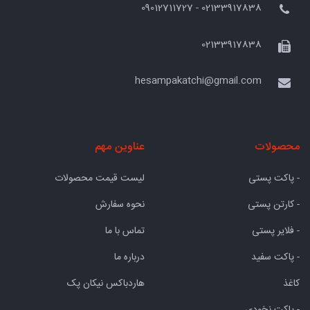
02133917838 - 09012711727
02133917838
hesampakatchi@gmail.com
محصولات
عناوین مهم
- پاکت پستی
لیست قیمت محصولات
- کارتن پستی
نحوه سفارش
- فلایر پستی
تماس با ما
- پاکت سفید
درباره ما
کاغذ
هاردباکس نیکان پک
- پاکت نخودی