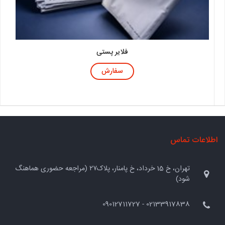
فلایر پستی
سفارش
اطلاعات تماس
تهران، خ 15 خرداد، خ پامنار، پلاک۲۷ (مراجعه حضوری هماهنگ
شود)
02133917838 - 09012711727