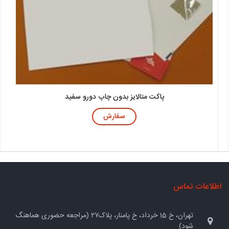
پاکت متالایز بدون چاپ دورو سفید
سفارش
اطلاعات تماس
تهران، خ 15 خرداد، خ پامنار، پلاک۲۷ (مراجعه حضوری هماهنگ
شود)