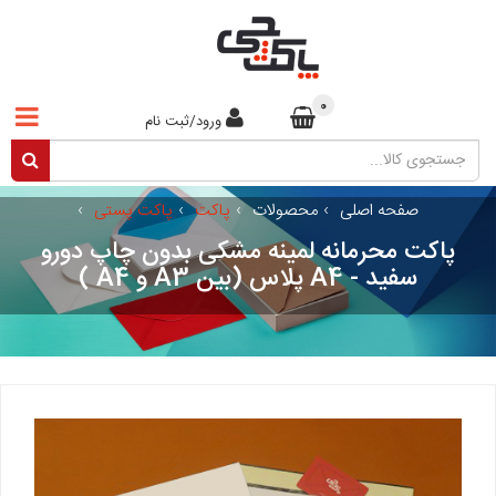
0
ورود/ثبت نام
صفحه اصلی
›
محصولات
›
پاکت
›
پاکت پستی
›
پاکت محرمانه لمینه مشکی بدون چاپ دورو
سفید - A4 پلاس (بین A3 و A4 )