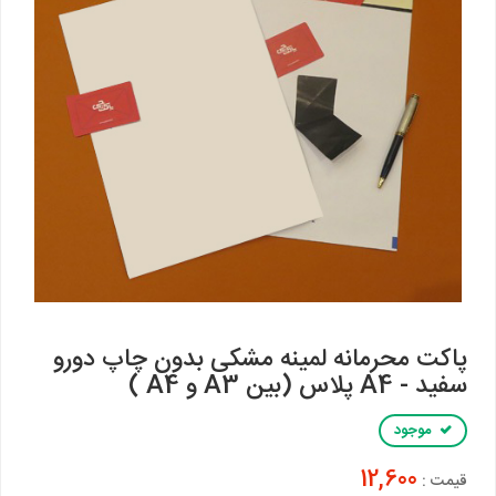
پاکت محرمانه لمینه مشکی بدون چاپ دورو
سفید - A4 پلاس (بین A3 و A4 )
موجود
12,600
قیمت :