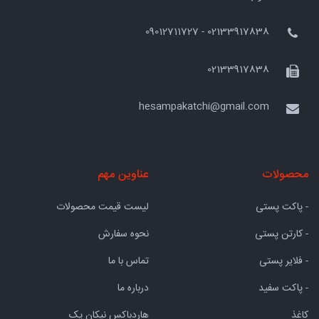
02133917838 - 09012711727
02133917838
hesampakatchi@gmail.com
محصولات
عناوین مهم
- پاکت پستی
لیست قیمت محصولات
- کارتن پستی
نحوه سفارش
- فلایر پستی
تماس با ما
- پاکت سفید
درباره ما
کاغذ
هاردباکس نیکان پک