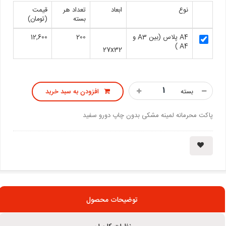
نوع
ابعاد
تعداد هر
قیمت
بسته
(تومان)
A4 پلاس (بین A3 و
200
12,600
A4 )
27x32
بسته
افزودن به سبد خرید
پاکت محرمانه لمینه مشکی بدون چاپ دورو سفید
توضیحات محصول