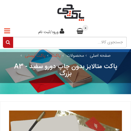
0
ورود/ثبت نام
صفحه اصلی
›
محصولات
›
پاکت
›
پاکت پستی
›
پاکت متالایز بدون چاپ دورو سفید - A3
بزرگ