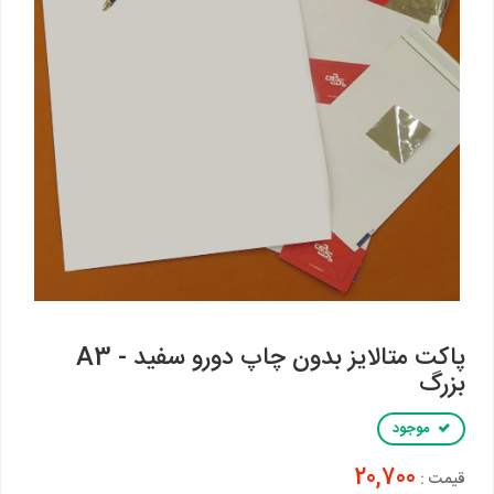
پاکت متالایز بدون چاپ دورو سفید - A3
بزرگ
موجود
20,700
قیمت :