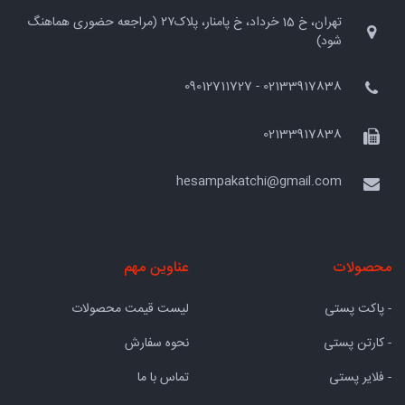
تهران، خ 15 خرداد، خ پامنار، پلاک۲۷ (مراجعه حضوری هماهنگ
شود)
02133917838 - 09012711727
02133917838
hesampakatchi@gmail.com
محصولات
عناوین مهم
- پاکت پستی
لیست قیمت محصولات
- کارتن پستی
نحوه سفارش
- فلایر پستی
تماس با ما