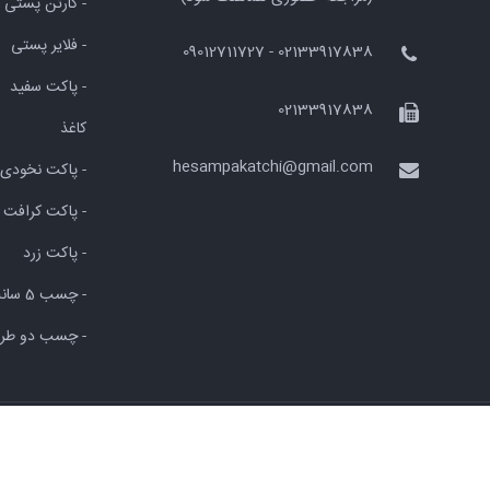
- کارتن پستی
- فلایر پستی
02133917838 - 09012711727
- پاکت سفید
02133917838
کاغذ
hesampakatchi@gmail.com
- پاکت نخودی
- پاکت کرافت
- پاکت زرد
- چسب 5 سانت
- چسب دو طرف
© کلیه اطلاعات این وب سایت محفوظ و متعلق به
پاکت چی
می باشد.
طراحی سایت
و
بهینه سازی سایت
:
ایده پویا