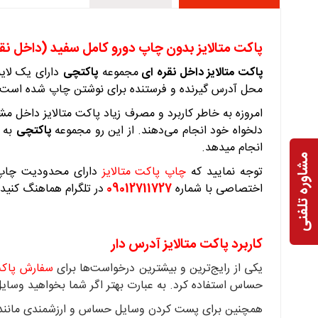
پاکت متالایز بدون چاپ دورو کامل سفید (داخل نقر
پاکت متالایز داخل نقره ای
مجموعه
پاکتچی
دارای یک لایه
محل آدرس گیرنده و فرستنده برای نوشتن چاپ شده است. پا
امروزه به خاطر کاربرد و مصرف زیاد پاکت متالایز داخل م
دلخواه خود انجام می‌دهند. از این رو مجموعه
پاکتچی
انجام میدهد.
مشاوره تلفنی
توجه نمایید که
چاپ پاکت متالایز
دارای محدودیت چاپ می
اختصاصی با شماره
09012711727
در تلگرام هماهنگ کنید.
کاربرد پاکت متالایز آدرس دار
یکی از رایج‌ترین و بیشترین درخواست‌ها برای
سفارش پاکت
حساس استفاده کرد. به عبارت بهتر اگر شما بخواهید وسایل شکستنی ماند CD یا DVD را پست کنید؛ بدون شک پیشنهاد مسئول ب
همچنین برای پست کردن وسایل حساس و ارزشمندی مانند طلا