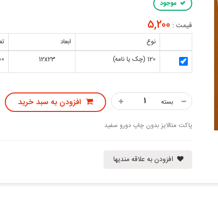
موجود
5,200
قیمت :
نوع
ابعاد
تع
120 (چک یا نامه)
12x23
00
افزودن به سبد خرید
بسته
پاکت متالایز بدون چاپ دورو سفید
افزودن به علاقه مندیها