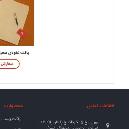
پاکت نخودی محرما
سفارش
اطلاعات تماس
محصولات
- پاکت پستی
تهران، خ 15 خرداد، خ پامنار، پلاک۲۷
(مراجعه حضوری هماهنگ شود)