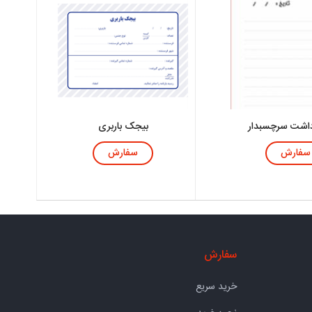
دداشت سرچسبدار
بیجک باربری
سفارش
سفارش
سفارش
خرید سریع