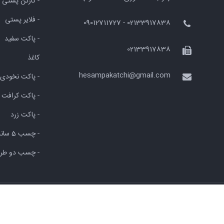
- کارتن پستی
- فلایر پستی
02133917838 - 09012711727
- پاکت سفید
02133917838
کاغذ
hesampakatchi@gmail.com
- پاکت نخودی
- پاکت کرافت
- پاکت زرد
- چسب 5 سانت
- چسب دو طرف
© کلیه اطلاعات این وب سایت محفوظ و متعلق به
پاکت چی
می باشد.
طراحی سایت
و
بهینه سازی سایت
:
ایده پویا