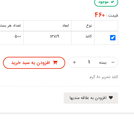
موجود
460
قیمت :
نوع
ابعاد
تعداد هر بسته
کاغذ
13x19
500
افزودن به سبد خرید
بسته
کاغذ تحریر 80 گرم
افزودن به علاقه مندیها