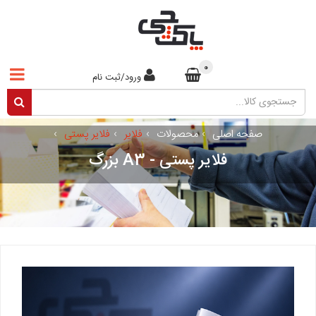
0
ورود/ثبت نام
صفحه اصلی
›
محصولات
›
فلایر
›
فلایر پستی
›
فلایر پستی - A3 بزرگ