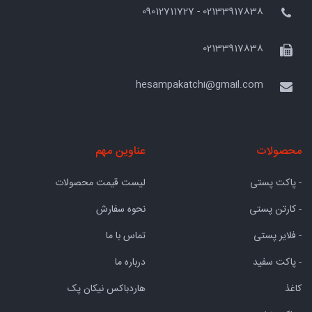
02133917838 - 09012711727
02133917838
hesampakatchi@gmail.com
محصولات
عناوین مهم
- پاکت پستی
لیست قیمت محصولات
- کارتن پستی
نحوه سفارش
- فلایر پستی
تماس با ما
- پاکت سفید
درباره ما
کاغذ
هاردباکس نیکان پک