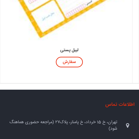
لیبل پستی
سفارش
اطلاعات تماس
تهران، خ 15 خرداد، خ پامنار، پلاک۲۷ (مراجعه حضوری هماهنگ
شود)