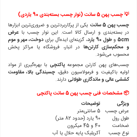
💡 چسب پهن 5 سانت (نوار چسب بسته‌بندی 90 یاردی)
چسب پهن 5 سانت
یکی از پرکاربردترین و ضروری‌ترین ابزارها
در بسته‌بندی و ارسال کالا است.
این نوار چسب با
عرض
5cm
و
طول 90 یارد
، گزینه‌ای ایده‌آل برای
دوخت، مهر و موم
و محکم‌سازی کارتن‌ها
در انبار، فروشگاه یا مراکز پخش
محسوب می‌شود.
چسب‌های پهن کارتن مجموعه
پاکتچی
با بهره‌گیری از مواد
اولیه باکیفیت و فرمولاسیون دقیق،
چسبندگی بالا، مقاومت
کششی عالی و ماندگاری طولانی
دارند.
📦 مشخصات فنی چسب پهن 5 سانت پاکتچی
ویژگی
توضیحات
عرض چسب
5 سانتی‌متر
طول رول
90 یارد (حدود 82 متر)
ضخامت
40 و 45 میکرون
نوع چسب
آکریلیک پایه حلال یا آب