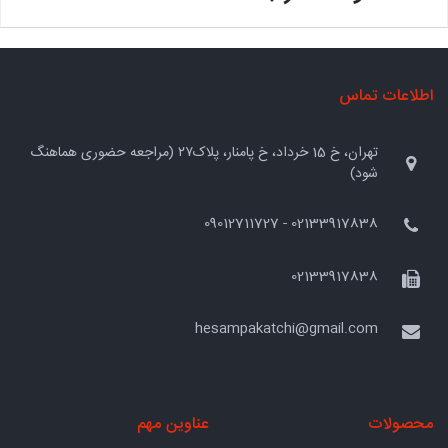
اطلاعات تماس
تهران، خ 15 خرداد، خ پامنار، پلاک۲۷ (مراجعه حضوری هماهنگ
شود)
02133917838 - 09012711727
02133917838
hesampakatchi@gmail.com
محصولات
عناوین مهم