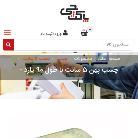
0
ورود/ثبت نام
صفحه اصلی
›
محصولات
›
چسب
›
چسب 5 سانت
›
چسب پهن 5 سانت با طول 90 یارد -