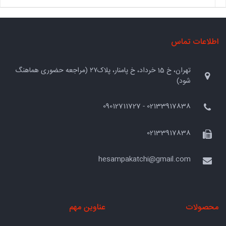
اطلاعات تماس
تهران، خ 15 خرداد، خ پامنار، پلاک۲۷ (مراجعه حضوری هماهنگ
شود)
02133917838 - 09012711727
02133917838
hesampakatchi@gmail.com
محصولات
عناوین مهم