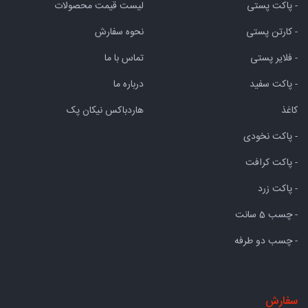
- پاکت پستی
لیست قیمت محصولات
- کارتن پستی
نحوه سفارش
- فلایر پستی
تماس با ما
- پاکت سفید
درباره ما
کاغذ
هاردباکس نیکان پک
- پاکت نخودی
- پاکت کرافت
- پاکت زرد
- چسب 5 سانت
- چسب دو طرفه
سفارش