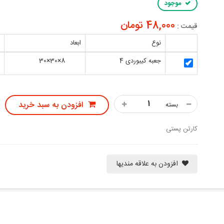
موجود
48,000 تومان
قیمت :
نوع
ابعاد
ت
جعبه کیبوردی 4
8×30×30
0
افزودن به سبد خرید
بسته
کارتن پستی
افزودن به علاقه مندیها