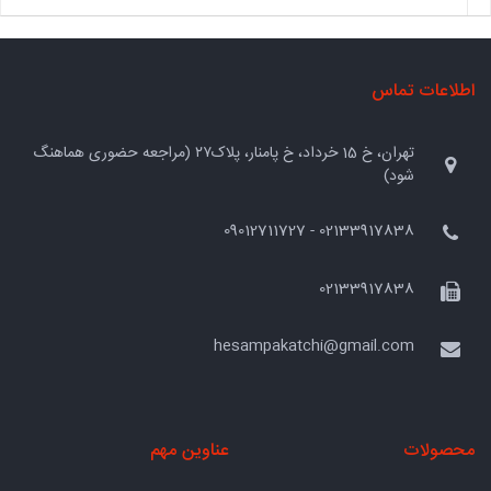
اطلاعات تماس
تهران، خ 15 خرداد، خ پامنار، پلاک۲۷ (مراجعه حضوری هماهنگ
شود)
02133917838 - 09012711727
02133917838
hesampakatchi@gmail.com
محصولات
عناوین مهم