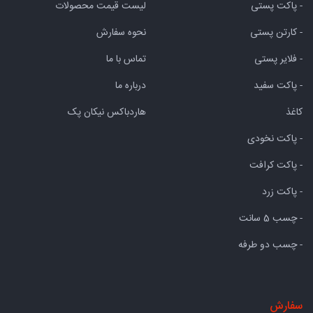
- پاکت پستی
لیست قیمت محصولات
- کارتن پستی
نحوه سفارش
- فلایر پستی
تماس با ما
- پاکت سفید
درباره ما
کاغذ
هاردباکس نیکان پک
- پاکت نخودی
- پاکت کرافت
- پاکت زرد
- چسب 5 سانت
- چسب دو طرفه
سفارش