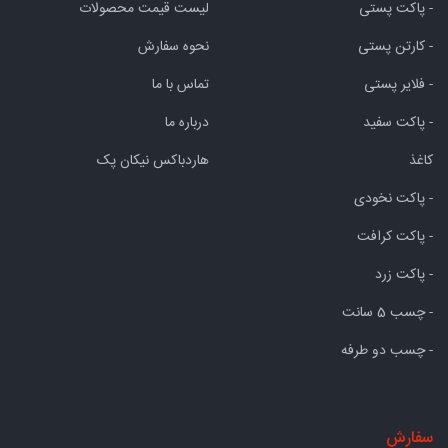
- پاکت پستی
لیست قیمت محصولات
- کارتن پستی
نحوه سفارش
- فلایر پستی
تماس با ما
- پاکت سفید
درباره ما
کاغذ
هاردباکس نیکان پک
- پاکت نخودی
- پاکت کرافت
- پاکت زرد
- چسب 5 سانت
- چسب دو طرفه
سفارش