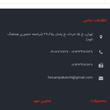
اطلاعات تماس
تهران، خ 15 خرداد، خ پامنار، پلاک۲۷ (مراجعه حضوری هماهنگ
شود)
02133917838 - 09012711727
02133917838
hesampakatchi@gmail.com
محصولات
عناوین مهم