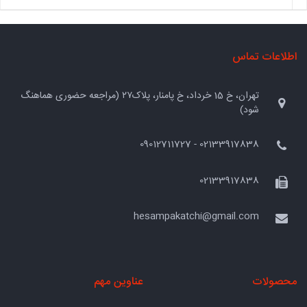
اطلاعات تماس
تهران، خ 15 خرداد، خ پامنار، پلاک۲۷ (مراجعه حضوری هماهنگ
شود)
02133917838 - 09012711727
02133917838
hesampakatchi@gmail.com
محصولات
عناوین مهم