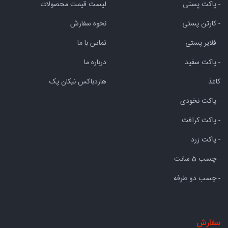
- پاکت پستی
لیست قیمت محصولات
- کارتن پستی
نحوه سفارش
- فلایر پستی
تماس با ما
- پاکت سفید
درباره ما
کاغذ
هاردباکس نیکان پک
- پاکت نخودی
- پاکت کرافت
- پاکت زرد
- چسب 5 سانت
- چسب دو طرفه
سفارش