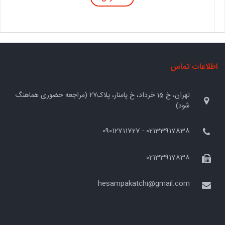
اطلاعات تماس
تهران، خ 15 خرداد، خ پامنار، پلاک۲۷ (مراجعه حضوری هماهنگ
شود)
02133917838 - 09012711727
02133917838
hesampakatchi@gmail.com