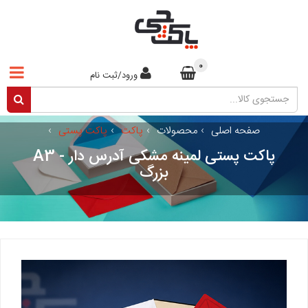
0
ورود/ثبت نام
صفحه اصلی
›
محصولات
›
پاکت
›
پاکت پستی
›
پاکت پستی لمینه مشکی آدرس دار - A3
بزرگ