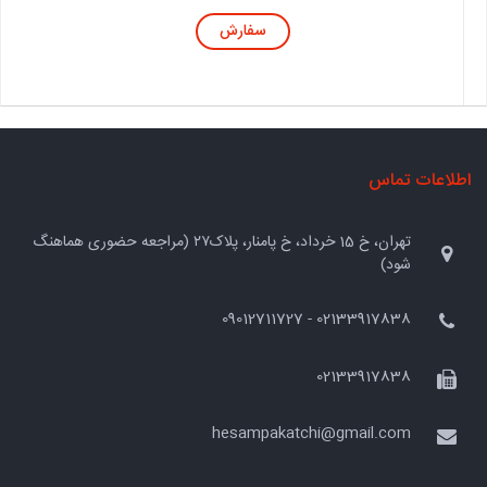
سفارش
اطلاعات تماس
تهران، خ 15 خرداد، خ پامنار، پلاک۲۷ (مراجعه حضوری هماهنگ
شود)
02133917838 - 09012711727
02133917838
hesampakatchi@gmail.com