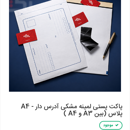
پاکت پستی لمینه مشکی آدرس دار - A4
پلاس (بین A3 و A4 )
موجود