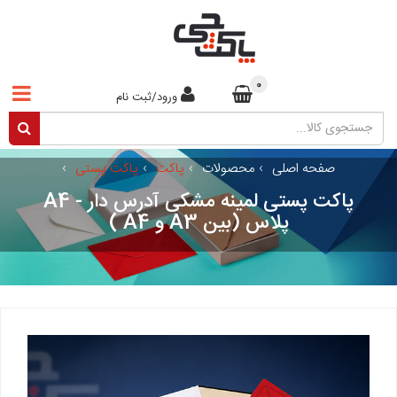
0
ورود/ثبت نام
صفحه اصلی
›
محصولات
›
پاکت
›
پاکت پستی
›
پاکت پستی لمینه مشکی آدرس دار - A4
پلاس (بین A3 و A4 )