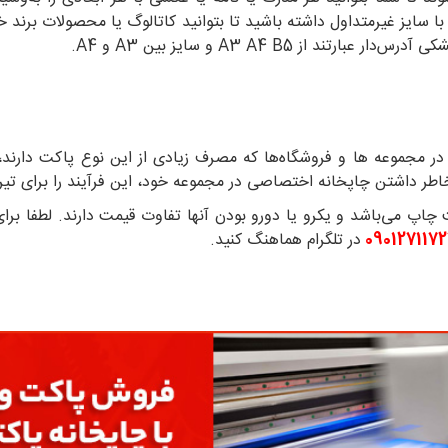
ایز غیرمتداول داشته باشید تا بتوانید کاتالوگ یا محصولات برند خود 
از A3 A4 B5 و سایز بین A3 و A4.
در مجموعه ها و فروشگاه‌ها که مصرف زیادی از این نوع پاکت دارند
ر داشتن چاپخانه اختصاصی در مجموعه خود، این فرآیند را برای تیراژهای 1000 عدد به بالا برای مشتریان خود انج
اپ می‌باشد و یکرو یا دورو بودن آنها تفاوت قیمت دارند. لطفا ب
090127117
در تلگرام هماهنگ کنید.