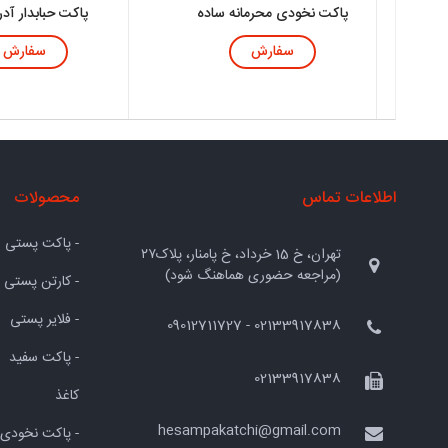
پاکت نخودی محرمانه ساده
پاکت حبابدار آد
سفارش
سفارش
اطلاعات تماس
محصولات
- پاکت پستی
تهران، خ 15 خرداد، خ پامنار، پلاک۲۷
(مراجعه حضوری هماهنگ شود)
- کارتن پستی
- فلایر پستی
02133917838 - 09012711727
- پاکت سفید
02133917838
کاغذ
hesampakatchi@gmail.com
- پاکت نخودی