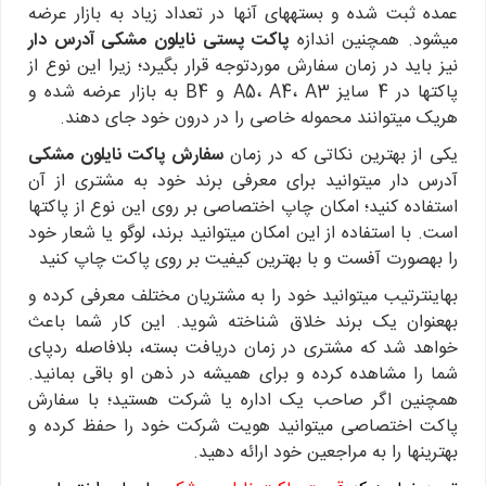
عمده ثبت شده و بسته‎های آن‎ها در تعداد زیاد به بازار عرضه
می‎شود. همچنین اندازه
پاکت پستی نایلون مشکی آدرس دار
نیز باید در زمان سفارش موردتوجه قرار بگیرد؛ زیرا این نوع از
پاکت‎ها در 4 سایز A5، A4، A3 و B4 به بازار عرضه شده و
هریک می‎توانند محموله خاصی را در درون خود جای دهند.
یکی از بهترین نکاتی که در زمان
سفارش پاکت نایلون مشکی
آدرس دار می‎توانید برای معرفی برند خود به مشتری از آن
استفاده کنید؛ امکان چاپ اختصاصی بر روی این نوع از پاکت‎ها
است. با استفاده از این امکان می‎توانید برند، لوگو یا شعار خود
را به‎صورت آفست و با بهترین کیفیت بر روی پاکت چاپ کنید
به‎این‎ترتیب می‎توانید خود را به مشتریان مختلف معرفی کرده و
به‎عنوان یک برند خلاق شناخته شوید. این کار شما باعث
خواهد شد که مشتری در زمان دریافت بسته، بلافاصله ردپای
شما را مشاهده کرده و برای همیشه در ذهن او باقی بمانید.
همچنین اگر صاحب یک اداره یا شرکت هستید؛ با سفارش
پاکت اختصاصی می‎توانید هویت شرکت خود را حفظ کرده و
بهترین‎ها را به مراجعین خود ارائه دهید.