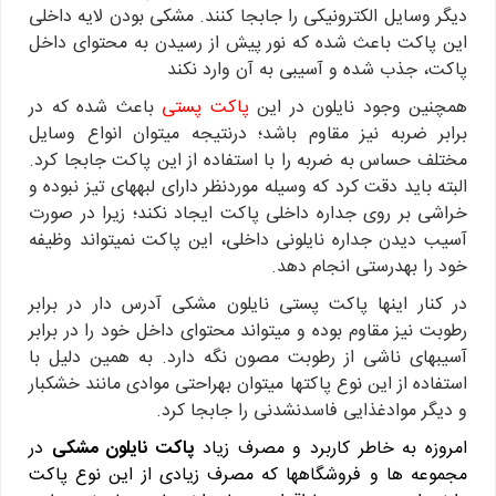
دیگر وسایل الکترونیکی را جابجا کنند. مشکی بودن لایه داخلی
این پاکت باعث شده که نور پیش از رسیدن به محتوای داخل
پاکت، جذب شده و آسیبی به آن وارد نکند
همچنین وجود نایلون در این
پاکت پستی
باعث شده که در
برابر ضربه نیز مقاوم باشد؛ درنتیجه می‎توان انواع وسایل
مختلف حساس به ضربه را با استفاده از این پاکت جابجا کرد.
البته باید دقت کرد که وسیله موردنظر دارای لبه‎های تیز نبوده و
خراشی بر روی جداره داخلی پاکت ایجاد نکند؛ زیرا در صورت
آسیب دیدن جداره نایلونی داخلی، این پاکت نمی‎تواند وظیفه
خود را به‎درستی انجام دهد.
در کنار این‎ها پاکت پستی نایلون مشکی آدرس دار در برابر
رطوبت نیز مقاوم بوده و می‎تواند محتوای داخل خود را در برابر
آسیب‎های ناشی از رطوبت مصون نگه دارد. به همین دلیل با
استفاده از این نوع پاکت‎ها می‎توان به‎راحتی موادی مانند خشکبار
و دیگر موادغذایی فاسدنشدنی را جابجا کرد.
امروزه به خاطر کاربرد و مصرف زیاد
پاکت نایلون مشکی
در
مجموعه ها و فروشگاهها که مصرف زیادی از این نوع پاکت