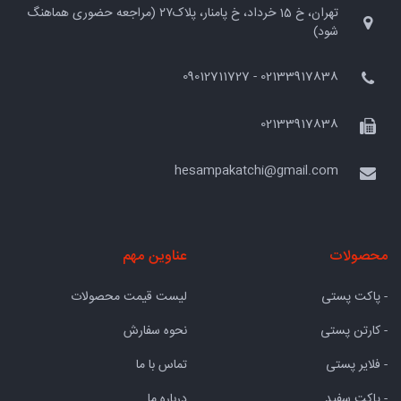
تهران، خ 15 خرداد، خ پامنار، پلاک۲۷ (مراجعه حضوری هماهنگ
شود)
02133917838 - 09012711727
02133917838
hesampakatchi@gmail.com
محصولات
عناوین مهم
- پاکت پستی
لیست قیمت محصولات
- کارتن پستی
نحوه سفارش
- فلایر پستی
تماس با ما
- پاکت سفید
درباره ما