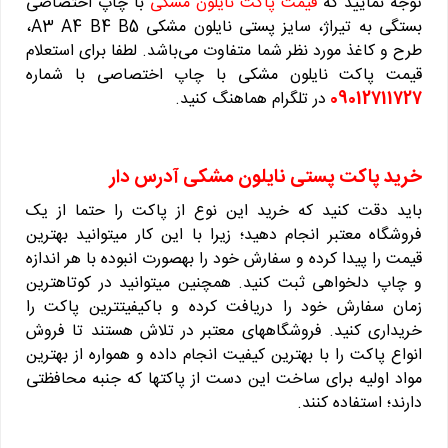
توجه نمایید که
قیمت پاکت نایلون مشکی
با چاپ اختصاصی
بستگی به تیراژ، سایز پستی نایلون مشکی A3 A4 B4 B5،
طرح و کاغذ مورد نظر شما متفاوت می‌باشد. لطفا برای استعلام
قیمت پاکت نایلون مشکی با چاپ اختصاصی با شماره
09012711727
در تلگرام هماهنگ کنید.
خرید پاکت پستی نایلون مشکی آدرس دار
باید دقت کنید که خرید این نوع از پاکت را حتما از یک
فروشگاه معتبر انجام دهید؛ زیرا با این کار می‎توانید بهترین
قیمت را پیدا کرده و سفارش خود را به‎صورت انبوده با هر اندازه
و چاپ دلخواهی ثبت کنید. همچنین می‎توانید در کوتاه‎ترین
زمان سفارش خود را دریافت کرده و باکیفیت‎ترین پاکت را
خریداری کنید. فروشگاه‎های معتبر در تلاش هستند تا فروش
انواع پاکت را با بهترین کیفیت انجام داده و همواره از بهترین
مواد اولیه برای ساخت این دست از پاکت‎ها که جنبه محافظتی
دارند؛ استفاده کنند.