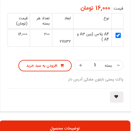
16,000 تومان
قیمت :
نوع
ابعاد
تعداد هر
قیمت
بسته
(تومان)
A4 پلاس (بین A3 و
200
16,000
A4 )
27x32
بسته
افزودن به سبد خرید
پاکت پستی نایلون مشکی آدرس دار
توضیحات محصول