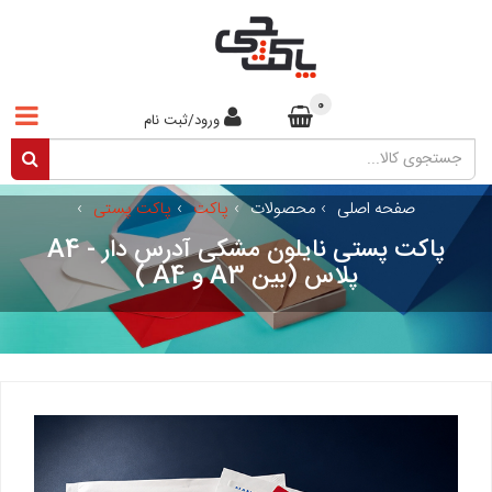
0
ورود/ثبت نام
صفحه اصلی
›
محصولات
›
پاکت
›
پاکت پستی
›
پاکت پستی نایلون مشکی آدرس دار - A4
پلاس (بین A3 و A4 )