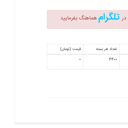
تلگرام
در
هماهنگ بفرمایید
تعداد هر بسته
قیمت (تومان)
0
4400