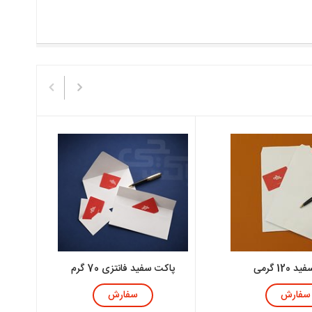
120 گرمی
پاکت سفید فانتزی 70 گرم
سفارش
سفارش