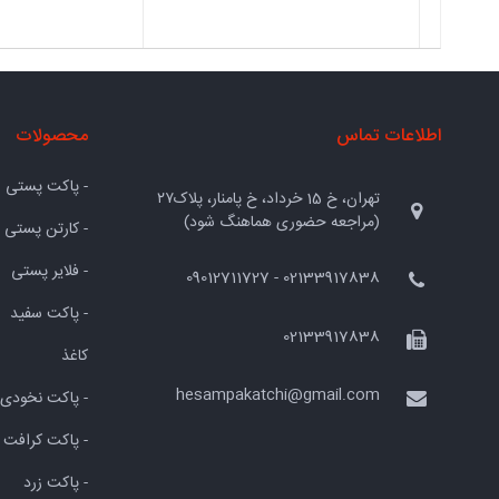
اطلاعات تماس
محصولات
- پاکت پستی
تهران، خ 15 خرداد، خ پامنار، پلاک۲۷
(مراجعه حضوری هماهنگ شود)
- کارتن پستی
- فلایر پستی
02133917838 - 09012711727
- پاکت سفید
02133917838
کاغذ
hesampakatchi@gmail.com
- پاکت نخودی
- پاکت کرافت
- پاکت زرد