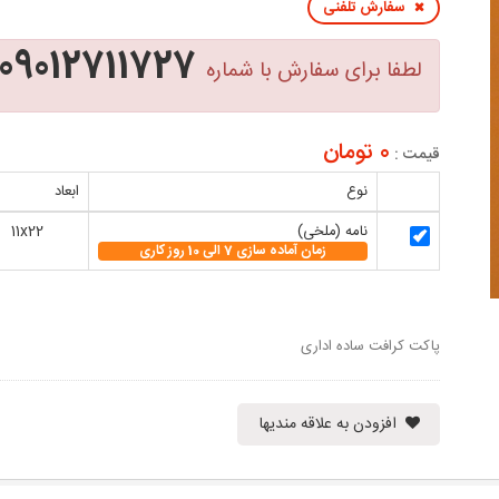
سفارش تلفنی
09012711727
لطفا برای سفارش با شماره
0 تومان
قیمت :
نوع
ابعاد
نامه (ملخی)
11x22
زمان آماده سازی 7 الی 10 روز کاری
پاکت کرافت ساده اداری
افزودن به علاقه مندیها